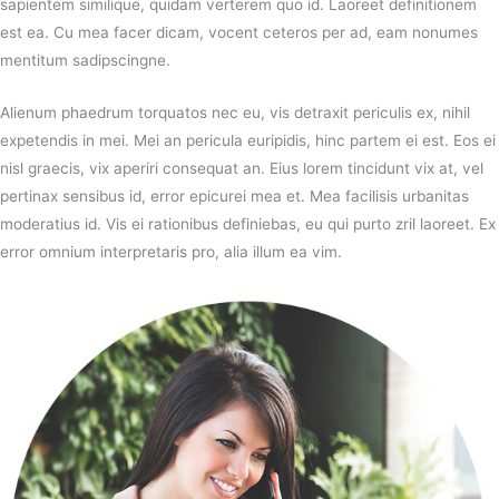
sapientem similique, quidam verterem quo id. Laoreet definitionem
est ea. Cu mea facer dicam, vocent ceteros per ad, eam nonumes
mentitum sadipscingne.
Alienum phaedrum torquatos nec eu, vis detraxit periculis ex, nihil
expetendis in mei. Mei an pericula euripidis, hinc partem ei est. Eos ei
nisl graecis, vix aperiri consequat an. Eius lorem tincidunt vix at, vel
pertinax sensibus id, error epicurei mea et. Mea facilisis urbanitas
moderatius id. Vis ei rationibus definiebas, eu qui purto zril laoreet. Ex
error omnium interpretaris pro, alia illum ea vim.