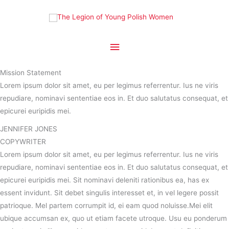
Skip
to
content
Main
Menu
Mission Statement
Lorem ipsum dolor sit amet, eu per legimus referrentur. Ius ne viris
repudiare, nominavi sententiae eos in. Et duo salutatus consequat, et
epicurei euripidis mei.
JENNIFER JONES
COPYWRITER
Lorem ipsum dolor sit amet, eu per legimus referrentur. Ius ne viris
repudiare, nominavi sententiae eos in. Et duo salutatus consequat, et
epicurei euripidis mei. Sit nominavi deleniti rationibus ea, has ex
essent invidunt. Sit debet singulis interesset et, in vel legere possit
patrioque. Mel partem corrumpit id, ei eam quod noluisse.Mei elit
ubique accumsan ex, quo ut etiam facete utroque. Usu eu ponderum